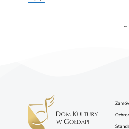
←
Zamów
Ochro
Standa