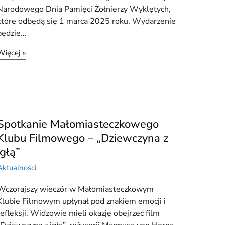
Narodowego Dnia Pamięci Żołnierzy Wyklętych,
które odbędą się 1 marca 2025 roku. Wydarzenie
będzie…
Więcej »
Spotkanie Małomiasteczkowego
Klubu Filmowego – „Dziewczyna z
igłą”
Aktualności
Wczorajszy wieczór w Małomiasteczkowym
Klubie Filmowym upłynął pod znakiem emocji i
refleksji. Widzowie mieli okazję obejrzeć film