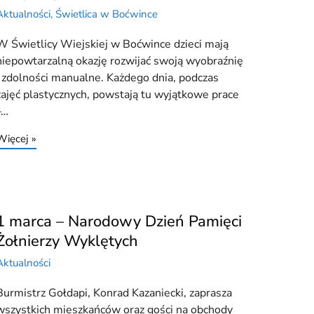
Aktualności
,
Świetlica w Boćwince
W Świetlicy Wiejskiej w Boćwince dzieci mają
niepowtarzalną okazję rozwijać swoją wyobraźnię
i zdolności manualne. Każdego dnia, podczas
zajęć plastycznych, powstają tu wyjątkowe prace
–…
Więcej »
1 marca – Narodowy Dzień Pamięci
Żołnierzy Wyklętych
Aktualności
Burmistrz Gołdapi, Konrad Kazaniecki, zaprasza
wszystkich mieszkańców oraz gości na obchody