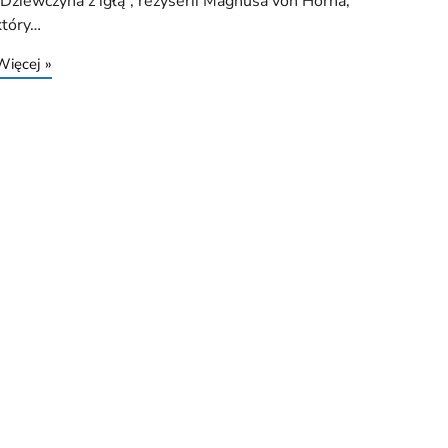
„Dziewczyna z igłą”, reżyserii Magnusa von Horna,
który…
Więcej »