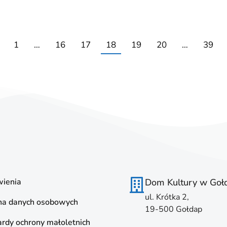
1
…
16
17
18
19
20
…
39
ienia
Dom Kultury w Goł
ul. Krótka 2,
na danych osobowych
19-500 Gołdap
rdy ochrony małoletnich