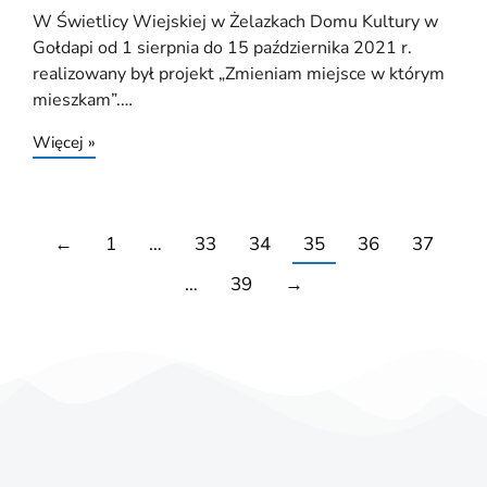
W Świetlicy Wiejskiej w Żelazkach Domu Kultury w
Gołdapi od 1 sierpnia do 15 października 2021 r.
realizowany był projekt „Zmieniam miejsce w którym
mieszkam”.…
Więcej »
←
1
…
33
34
35
36
37
…
39
→