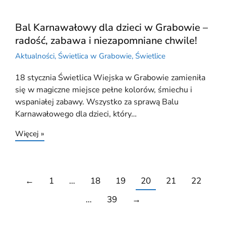
Bal Karnawałowy dla dzieci w Grabowie –
radość, zabawa i niezapomniane chwile!
Aktualności
,
Świetlica w Grabowie
,
Świetlice
18 stycznia Świetlica Wiejska w Grabowie zamieniła
się w magiczne miejsce pełne kolorów, śmiechu i
wspaniałej zabawy. Wszystko za sprawą Balu
Karnawałowego dla dzieci, który…
Więcej »
←
1
…
18
19
20
21
22
…
39
→