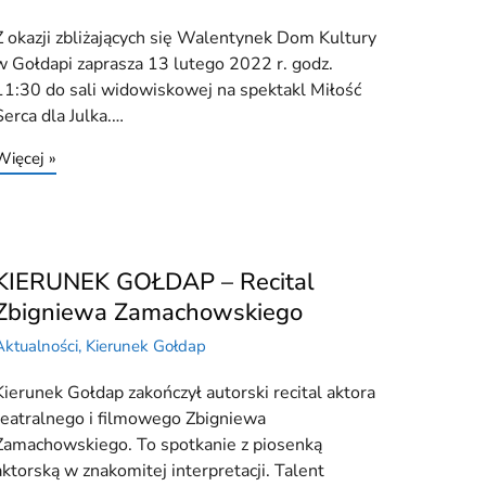
Z okazji zbliżających się Walentynek Dom Kultury
w Gołdapi zaprasza 13 lutego 2022 r. godz.
11:30 do sali widowiskowej na spektakl Miłość
Serca dla Julka.…
Więcej »
KIERUNEK GOŁDAP – Recital
Zbigniewa Zamachowskiego
Aktualności
,
Kierunek Gołdap
Kierunek Gołdap zakończył autorski recital aktora
teatralnego i filmowego Zbigniewa
Zamachowskiego. To spotkanie z piosenką
aktorską w znakomitej interpretacji. Talent