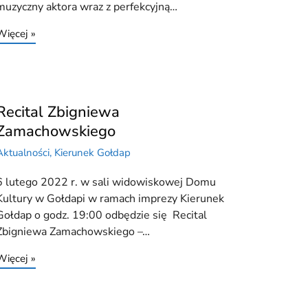
muzyczny aktora wraz z perfekcyjną…
Więcej »
Recital Zbigniewa
Zamachowskiego
Aktualności
,
Kierunek Gołdap
6 lutego 2022 r. w sali widowiskowej Domu
Kultury w Gołdapi w ramach imprezy Kierunek
Gołdap o godz. 19:00 odbędzie się Recital
Zbigniewa Zamachowskiego –…
Więcej »