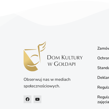
Zamów
Ochro
Standa
Deklar
Obserwuj nas w mediach
społecznościowych.
Regula
Regul
zajęci