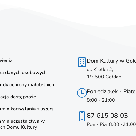
ienia
Dom Kultury w Goł
ul. Krótka 2,
na danych osobowych
19-500 Gołdap
rdy ochrony małoletnich
Poniedziałek - Piąte
acja dostępności
8:00 - 21:00
min korzystania z usług
87 615 08 03
amin uczestnictwa w
Pon - Pią: 8:00 -21:00
ach Domu Kultury