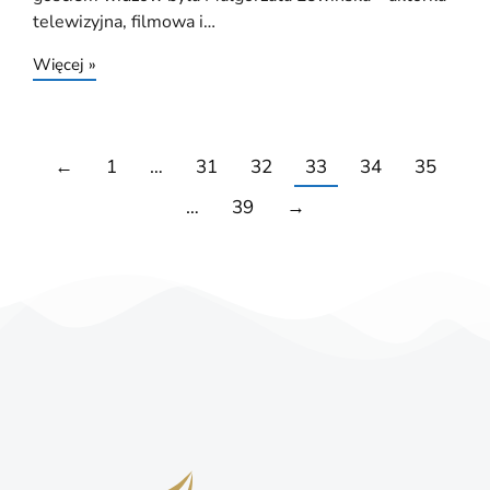
telewizyjna, filmowa i…
Więcej »
←
1
…
31
32
33
34
35
…
39
→