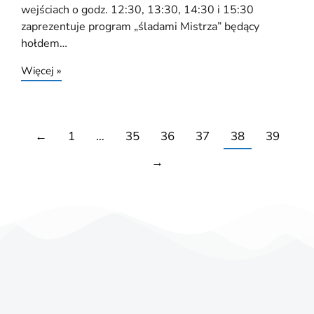
wejściach o godz. 12:30, 13:30, 14:30 i 15:30
zaprezentuje program „śladami Mistrza” będący
hołdem…
Więcej »
←
1
…
35
36
37
38
39
→