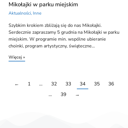
Mikołajki w parku miejskim
Aktualności
,
Inne
Szybkim krokiem zbliżają się do nas Mikołajki.
Serdecznie zapraszamy 5 grudnia na Mikołajki w parku
miejskim. W programie min. wspólne ubieranie
choinki, program artystyczny, świąteczne…
Więcej »
←
1
…
32
33
34
35
36
…
39
→