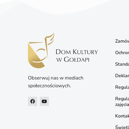
Zamów
Ochro
Standa
Deklar
Obserwuj nas w mediach
społecznościowych.
Regula
Regul
zajęci
Konta
Świetl