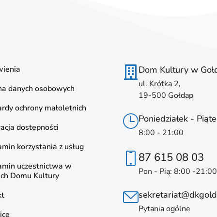
ienia
Dom Kultury w Goł
ul. Krótka 2,
na danych osobowych
19-500 Gołdap
rdy ochrony małoletnich
Poniedziałek - Piąte
acja dostępności
8:00 - 21:00
min korzystania z usług
87 615 08 03
amin uczestnictwa w
Pon - Pią: 8:00 -21:00
ach Domu Kultury
sekretariat@dkgold
kt
Pytania ogólne
ice