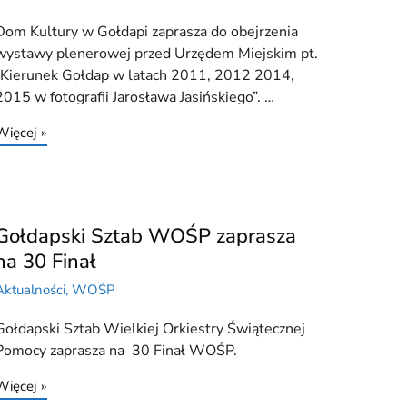
Dom Kultury w Gołdapi zaprasza do obejrzenia
wystawy plenerowej przed Urzędem Miejskim pt.
„Kierunek Gołdap w latach 2011, 2012 2014,
2015 w fotografii Jarosława Jasińskiego”. …
Więcej »
Gołdapski Sztab WOŚP zaprasza
na 30 Finał
Aktualności
,
WOŚP
Gołdapski Sztab Wielkiej Orkiestry Świątecznej
Pomocy zaprasza na 30 Finał WOŚP.
Więcej »