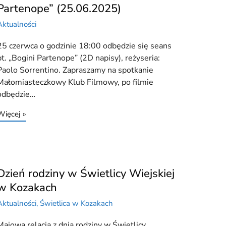
Partenope” (25.06.2025)
Aktualności
25 czerwca o godzinie 18:00 odbędzie się seans
pt. „Bogini Partenope” (2D napisy), reżyseria:
Paolo Sorrentino. Zapraszamy na spotkanie
Małomiasteczkowy Klub Filmowy, po filmie
odbędzie…
Więcej »
Dzień rodziny w Świetlicy Wiejskiej
w Kozakach
Aktualności
,
Świetlica w Kozakach
Majowa relacja z dnia rodziny w Świetlicy