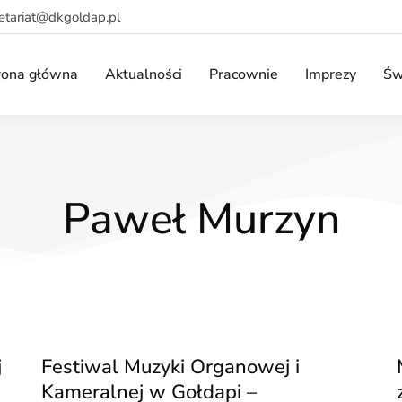
retariat@dkgoldap.pl
rona główna
Aktualności
Pracownie
Imprezy
Św
Paweł Murzyn
j
Festiwal Muzyki Organowej i
Kameralnej w Gołdapi –