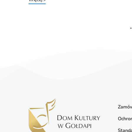
Zamów
Ochro
Standa