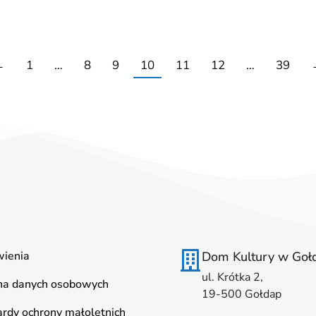
←
1
…
8
9
10
11
12
…
39
ienia
Dom Kultury w Goł
ul. Krótka 2,
na danych osobowych
19-500 Gołdap
rdy ochrony małoletnich