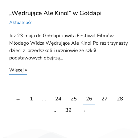
„Wędrujące Ale Kino!” w Gołdapi
Aktualności
Już 23 maja do Gołdapi zawita Festiwal Filmów
Młodego Widza Wędrujące Ale Kino! Po raz trzynasty
dzieci z przedszkoli i uczniowie ze szkół
podstawowych obejrzą…
Więcej »
←
1
…
24
25
26
27
28
…
39
→