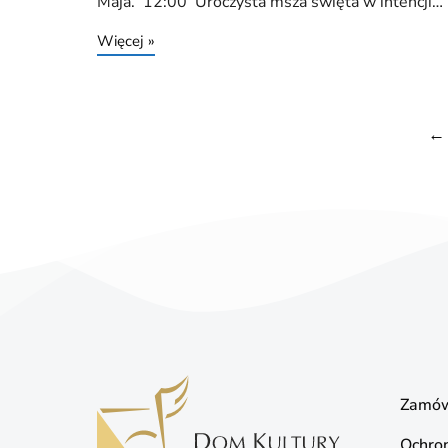
Maja. 12:00 Uroczysta msza święta w intencji…
Więcej »
←
Zamów
Ochro