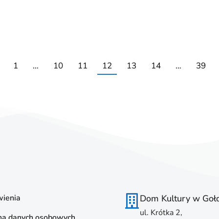
1
…
10
11
12
13
14
…
39
ienia
Dom Kultury w Goł
ul. Krótka 2,
na danych osobowych