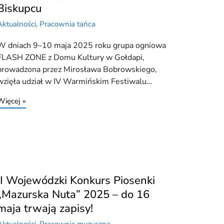
Biskupcu
Aktualności
,
Pracownia tańca
W dniach 9–10 maja 2025 roku grupa ogniowa
FLASH ZONE z Domu Kultury w Gołdapi,
prowadzona przez Mirosława Bobrowskiego,
wzięła udział w IV Warmińskim Festiwalu…
Więcej »
II Wojewódzki Konkurs Piosenki
„Mazurska Nuta” 2025 – do 16
maja trwają zapisy!