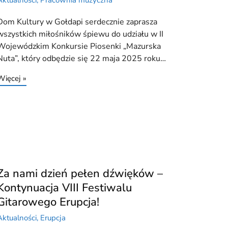
Aktualności
,
Pracownia muzyczna
Dom Kultury w Gołdapi serdecznie zaprasza
wszystkich miłośników śpiewu do udziału w II
Wojewódzkim Konkursie Piosenki „Mazurska
Nuta”, który odbędzie się 22 maja 2025 roku…
Więcej »
Za nami dzień pełen dźwięków –
Kontynuacja VIII Festiwalu
Gitarowego Erupcja!
Aktualności
,
Erupcja